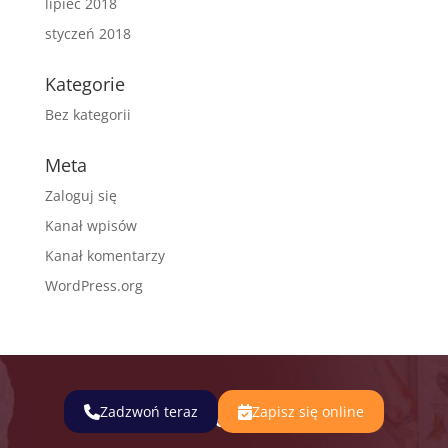
lipiec 2018
styczeń 2018
Kategorie
Bez kategorii
Meta
Zaloguj się
Kanał wpisów
Kanał komentarzy
WordPress.org
Zadzwoń teraz
Zapisz się online
Pacjenci oceniają nas na