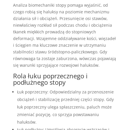
Analiza biomechaniki stopy pomaga wyjaśnić, od
czego robią się haluksy na poziomie mechanizmu
działania sił i obciążeń. Przesunięcie osi stawów,
niewłaściwy rozkład sił podczas chodu i obciążenia
tkanek miękkich prowadzą do stopniowych
deformacji. Wzajemne oddziaływanie kości, więzadeł
i ścięgien ma kluczowe znaczenie w utrzymaniu
stabilności stawu śródstopno-paliczkowego. Gdy
równowaga ta zostaje zaburzona, wówczas pojawiają
się warunki sprzyjające rozwojowi haluksów.
Rola łuku poprzecznego i
podłużnego stopy
Łuk poprzeczny: Odpowiedzialny za przenoszenie
obciążeń i stabilizację przedniej części stopy. Gdy
łuk poprzeczny ulega spłaszczeniu, paluch może
zmieniać pozycję, co sprzyja powstawaniu
haluksów.
Łuk podłużny: Umożliwia absorpcję wstrząsów i