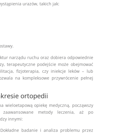
stąpienia urazów, takich jak:
ostawy.
uktur narządu ruchu oraz dobiera odpowiednie
ozy, terapeutyczne podejście może obejmować
tacja, fizjoterapia, czy iniekcje leków – lub
 pozwala na kompleksowe przywrócenie pełnej
kresie ortopedii
 na wieloetapową opiekę medyczną, począwszy
ez zaawansowane metody leczenia, aż po
dzy innymi:
Dokładne badanie i analiza problemu przez