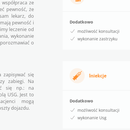
a współpraca ze
ieć pewność, że
 sam lekarz, do
Dodatkowo
i mają pewność i
imy leczenie od
możliwość konsultacji
nia, wykonanie
wykonanie zastrzyku
e porozmawiać o
 zapisywać się
Iniekcje
zy zabiegi. Na
ć się np.: na
olą USG. Jest to
Dodatkowo
Pacjenci mogą
oszty dojazdu.
możliwość konsultacji
wykonanie Usg