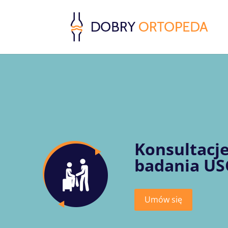
Konsultacje
badania US
Umów się