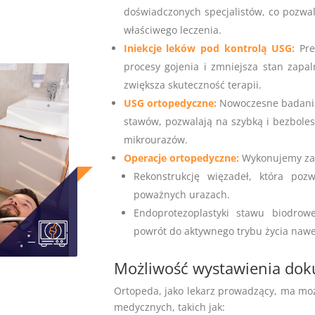
doświadczonych specjalistów, co pozwal
właściwego leczenia.
Iniekcje leków pod kontrolą USG:
Pre
procesy gojenia i zmniejsza stan zapal
zwiększa skuteczność terapii.
USG ortopedyczne:
Nowoczesne badania 
stawów, pozwalają na szybką i bezboles
mikrourazów.
Operacje ortopedyczne:
Wykonujemy zaa
Rekonstrukcję więzadeł, która poz
poważnych urazach.
Endoprotezoplastyki stawu biodrow
powrót do aktywnego trybu życia nawe
Możliwość wystawienia do
Ortopeda, jako lekarz prowadzący, ma m
medycznych, takich jak: