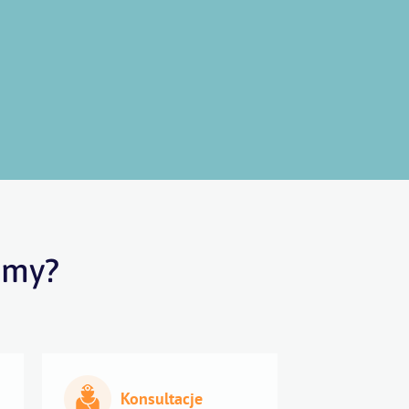
 my?
Konsultacje