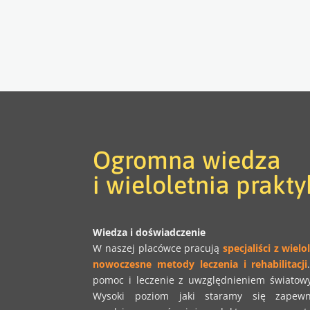
Ogromna wiedza
i wieloletnia prakt
Wiedza i doświadczenie
W naszej placówce pracują
specjaliści z
wielo
nowoczesne metody leczenia i rehabilitacji
pomoc i leczenie z uwzględnieniem światow
Wysoki poziom jaki staramy się zapewn