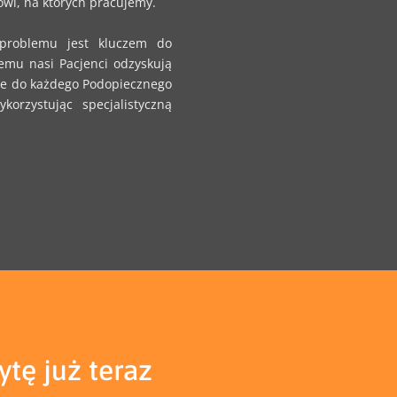
wi, na których pracujemy.
problemu jest kluczem do
emu nasi Pacjenci odzyskują
ie do każdego Podopiecznego
korzystując specjalistyczną
tę już teraz