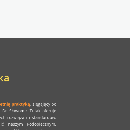
yka
letnią praktyką
, sięgający po
. Dr Sławomir Tutak oferuje
ych rozwiązań i standardów.
ić naszym Podopiecznym,