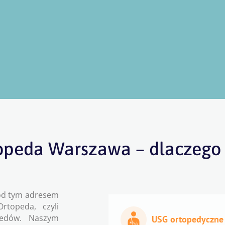
opeda Warszawa – dlaczego
pod tym adresem
rtopeda, czyli
pedów. Naszym
USG ortopedyczne